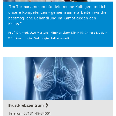
"Im Turmorzentrum bündeln meine Kollegen und ich
unsere Kompetenzen - gemeinsam erarbeiten wir die
bestmögliche Behandlung im Kampf gegen den
Krebs."
Prof. Dr. med. Uwe Martens, Klinikdirektor Klinik für Innere Medizin
III: Hämatologie, Onkologie, Palliativmedizin
Brustkrebszentrum
Telefon: 07131 49-34001