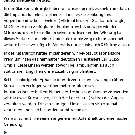
Sehschärfe gewährleistet.
In der Glaukomchirurgie haben wir unser operatives Spektrum durch
die Implantation eines kleinen Schlauches zur Senkung des
Augeninnendruckes erweitert (Minimal invasive Glaukomchirurgie,
MIGS). Von den verfügbaren Implantaten bevorzugen wir den
MikroShunt von Preserflo. In seiner drucksenkenden Wirkung ist
dieses Verfahren mit einer Trabekulektomie vergleichbar, aber bei
weitem besser verträglich. Alternativ nutzen wir auch XEN-Implantate.
In der Kataraktchirurgie implantieren wir bevorzugt asphärische
Premiumlinsen des namhaften deutschen Herstellers Carl ZEISS
GmbH. Diese Linsen werden sowohl bei ambulanten als auch
stationären Eingriffen ohne Zuzahlung implantiert.
Bei Linsenlosigkeit (Aphakie) oder dezentrierten bzw eingetrübten
Kunstlinsen verfügen wir über mehrere alternative
Implantationstechniken. Neben der Technik von Yamane verwenden
wir Carlevale-Kunstlinsen, die in der Lederhaut (Sklera) des Auges
verankert werden. Diese neuartigen Linsen lassen sich optimal
zentrieren und sind besonders stabil verankert.
Wir wünschen Ihnen einen angenehmen Aufenthalt und eine rasche
Genesung.
Ihr