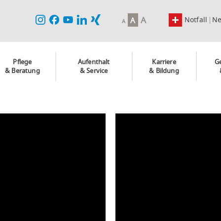
A
Notfall
N
A
A
Pflege
Aufenthalt
Karriere
G
& Beratung
& Service
& Bildung