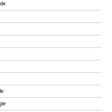
nde
de
gie