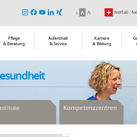
A
Notfall
N
A
A
Pflege
Aufenthalt
Karriere
G
& Beratung
& Service
& Bildung
Gesundheit
nstitute
Kompetenzzentren