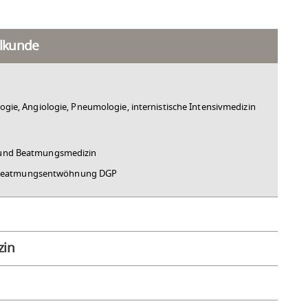
lkunde
ologie, Angiologie, Pneumologie, internistische Intensivmedizin
v- und Beatmungsmedizin
 Beatmungsentwöhnung DGP
zin