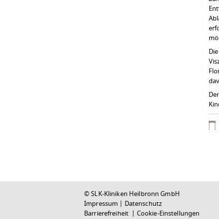
Ent
Abl
erf
mög
Die
Vis
Flo
dav
Der
Kin
© SLK-Kliniken Heilbronn GmbH
Impressum
|
Datenschutz
Barrierefreiheit
|
Cookie-Einstellungen