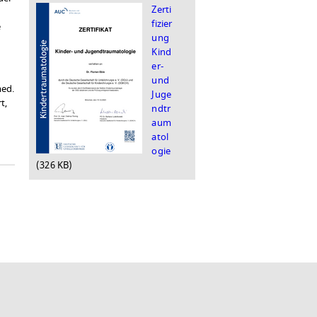
Zerti
fizier
e
ung
Kind
er-
und
med.
Juge
t,
ndtr
aum
atol
ogie
326 KB