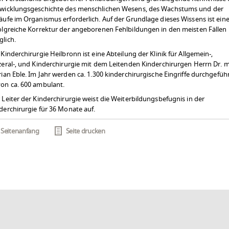
wicklungsgeschichte des menschlichen Wesens, des Wachstums und der
äufe im Organismus erforderlich. Auf der Grundlage dieses Wissens ist ein
olgreiche Korrektur der angeborenen Fehlbildungen in den meisten Fällen
lich.
 Kinderchirurgie Heilbronn ist eine Abteilung der Klinik für Allgemein-,
zeral-, und Kinderchirurgie mit dem Leitenden Kinderchirurgen Herrn Dr. 
rian Eble. Im Jahr werden ca. 1.300 kinderchirurgische Eingriffe durchgeführ
on ca. 600 ambulant.
 Leiter der Kinderchirurgie weist die Weiterbildungsbefugnis in der
derchirurgie für 36 Monate auf.
Seitenanfang
Seite drucken