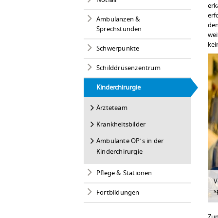
Notfall
erk
erf
Ambulanzen &
den
Sprechstunden
wei
kei
Schwerpunkte
Schilddrüsenzentrum
Kinderchirurgie
Ärzteteam
Krankheitsbilder
Ambulante OP's in der
Kinderchirurgie
Pflege & Stationen
V
s
Fortbildungen
Zum