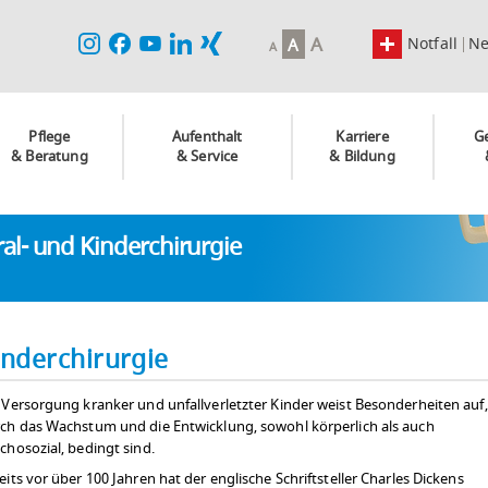
A
Notfall
N
A
A
Pflege
Aufenthalt
Karriere
G
& Beratung
& Service
& Bildung
eral- und Kinderchirurgie
inderchirurgie
 Versorgung kranker und unfallverletzter Kinder weist Besonderheiten auf,
ch das Wachstum und die Entwicklung, sowohl körperlich als auch
chosozial, bedingt sind.
eits vor über 100 Jahren hat der englische Schriftsteller Charles Dickens