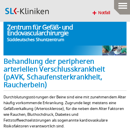
Notfall
Zentrum für Gefäß- und
Endovascularchirurgie
Süddeutsches Shuntzentrum
Behandlung der peripheren
arteriellen Verschlusskrankheit
(pAVK, Schaufensterkrankheit,
Raucherbein)
Durchblutungsstörungen der Beine sind eine mit zunehmendem Alter
häufig vorkommende Erkrankung. Zugrunde liegt meistens eine
Gefäßverkalkung (Arteriosklerose), für die neben dem Alter Faktoren
wie Rauchen, Bluthochdruck, Diabetes und
Fettstoffwechselstörungen als sogenannte kardiovaskuläre
Risikofaktoren verantwortlich sind.