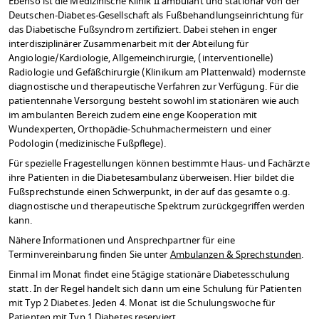
Ebenso ist die Medizinische Klinik II ambulant und stationär von der
Deutschen-Diabetes-Gesellschaft als Fußbehandlungseinrichtung für
das Diabetische Fußsyndrom zertifiziert. Dabei stehen in enger
interdisziplinärer Zusammenarbeit mit der Abteilung für
Angiologie/Kardiologie, Allgemeinchirurgie, (interventionelle)
Radiologie und Gefäßchirurgie (Klinikum am Plattenwald) modernste
diagnostische und therapeutische Verfahren zur Verfügung. Für die
patientennahe Versorgung besteht sowohl im stationären wie auch
im ambulanten Bereich zudem eine enge Kooperation mit
Wundexperten, Orthopädie-Schuhmachermeistern und einer
Podologin (medizinische Fußpflege).
Für spezielle Fragestellungen können bestimmte Haus- und Fachärzte
ihre Patienten in die Diabetesambulanz überweisen. Hier bildet die
Fußsprechstunde einen Schwerpunkt, in der auf das gesamte o.g.
diagnostische und therapeutische Spektrum zurückgegriffen werden
kann.
Nähere Informationen und Ansprechpartner für eine
Terminvereinbarung finden Sie unter
Ambulanzen & Sprechstunden
.
Einmal im Monat findet eine 5tägige stationäre Diabetesschulung
statt. In der Regel handelt sich dann um eine Schulung für Patienten
mit Typ 2 Diabetes. Jeden 4. Monat ist die Schulungswoche für
Patienten mit Typ 1 Diabetes reserviert.