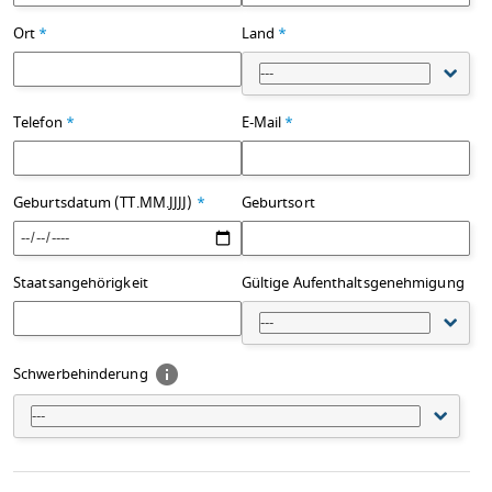
Ort
*
Land
*
---
Telefon
*
E-Mail
*
Geburtsdatum (TT.MM.JJJJ)
*
Geburtsort
Staatsangehörigkeit
Gültige Aufenthaltsgenehmigung
---
Schwerbehinderung
---