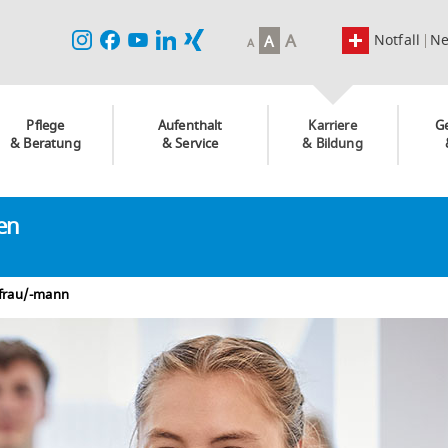
A
Notfall
N
A
A
Pflege
Aufenthalt
Karriere
G
& Beratung
& Service
& Bildung
ken
hfrau/-mann