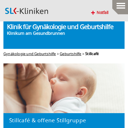
Notfall
Klinik für Gynäkologie und Geburtshilfe
Klinikum am Gesundbrunnen
Gynäkologie und Geburtshilfe
>
Geburtshilfe
>
Stillcafé
Stillcafé & offene Stillgruppe