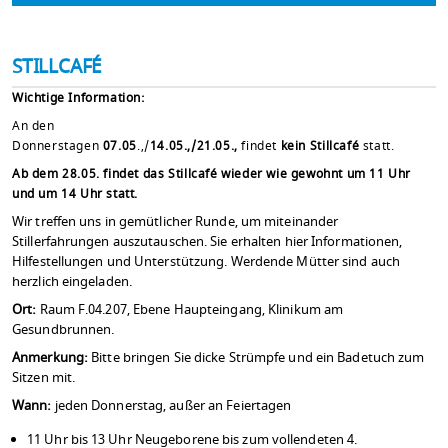
STILLCAFÉ
Wichtige Information:
An den
Donnerstagen
07.05
.,/
14.05.,/21.05.,
findet
kein
Stillcafé
statt.
Ab dem 28.05. findet das Stillcafé wieder wie gewohnt um 11 Uhr
und um 14 Uhr statt.
Wir treffen uns in gemütlicher Runde, um miteinander
Stillerfahrungen auszutauschen. Sie erhalten hier Informationen,
Hilfestellungen und Unterstützung. Werdende Mütter sind auch
herzlich eingeladen.
Ort:
Raum F.04.207, Ebene Haupteingang, Klinikum am
Gesundbrunnen.
Anmerkung:
Bitte bringen Sie dicke Strümpfe und ein Badetuch zum
Sitzen mit.
Wann:
jeden Donnerstag, außer an Feiertagen
11 Uhr bis 13 Uhr Neugeborene bis zum vollendeten 4.