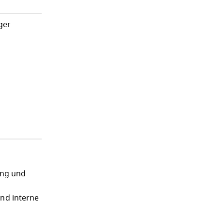
ger
ung und
und interne