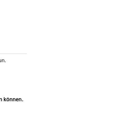
un.
en können.