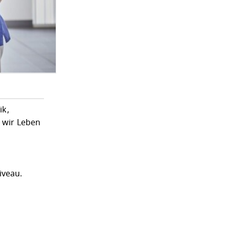
ik,
t wir Leben
iveau.