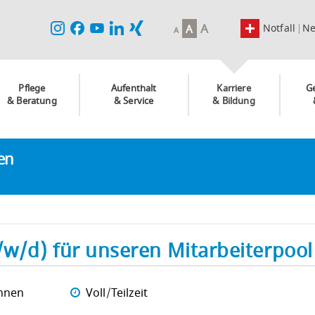
A
Notfall
N
A
A
Pflege
Aufenthalt
Karriere
G
& Beratung
& Service
& Bildung
ken
/w/d) für unseren Mitarbeiterpool
nnen
Voll/Teilzeit