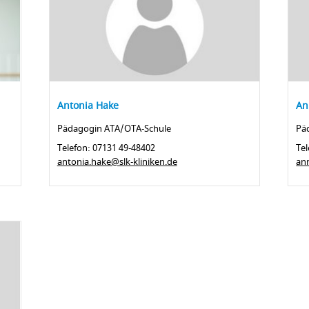
Antonia Hake
An
Pädagogin ATA/OTA-Schule
Pä
Telefon: 07131 49-48402
Tel
antonia.hake@slk-kliniken.de
ann