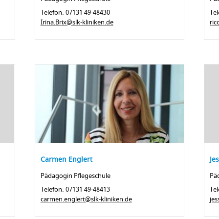
Telefon: 07131 49-48430
Tel
Irina.Brix@slk-kliniken.de
ric
Carmen Englert
Je
Pädagogin Pflegeschule
Pä
Telefon: 07131 49-48413
Tel
carmen.englert@slk-kliniken.de
jes