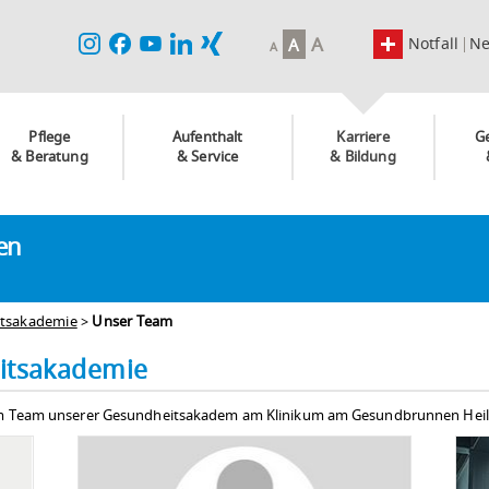
A
Notfall
N
A
A
Pflege
Aufenthalt
Karriere
G
& Beratung
& Service
& Bildung
ken
tsakademie
>
Unser Team
itsakademie
vom Team unserer Gesundheitsakadem am Klinikum am Gesundbrunnen Heil