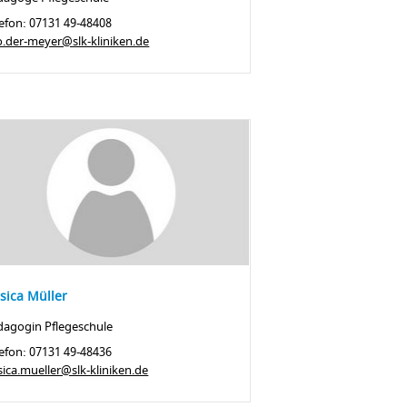
efon: 07131 49-48408
o.der-meyer@slk-kliniken.de
ssica Müller
dagogin Pflegeschule
efon: 07131 49-48436
sica.mueller@slk-kliniken.de