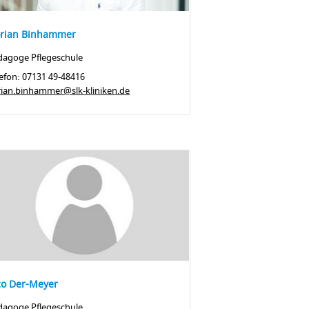
orian Binhammer
dagoge Pflegeschule
efon: 07131 49-48416
orian.binhammer@slk-kliniken.de
co Der-Meyer
dagoge Pflegeschule