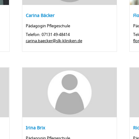
Carina Bäcker
Fl
Pädagogin Pflegeschule
Pä
Telefon: 07131 49-48414
Tel
carina.baecker@slk-kliniken.de
fl
Irina Brix
Ri
Pädagogin Pflegeschule
Pä