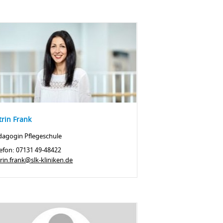
trin Frank
dagogin Pflegeschule
efon: 07131 49-48422
rin.frank@slk-kliniken.de