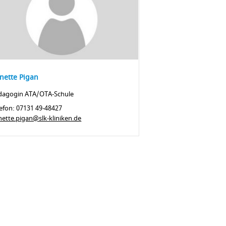
nette Pigan
dagogin ATA/OTA-Schule
efon: 07131 49-48427
ette.pigan@slk-kliniken.de