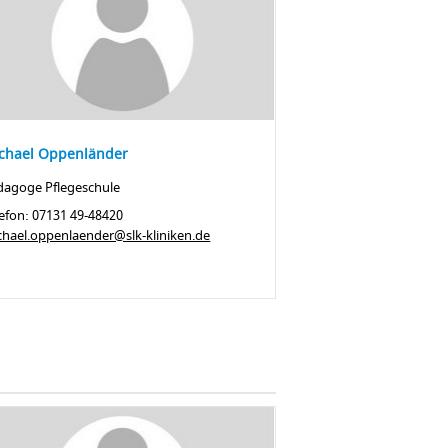
chael Oppenländer
dagoge Pflegeschule
efon: 07131 49-48420
chael.oppenlaender@slk-kliniken.de