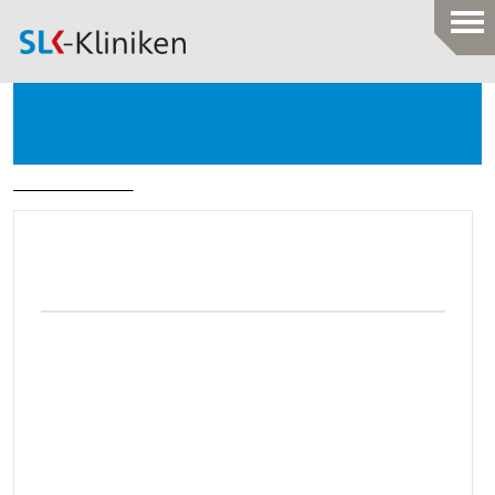
Notfall
Karriere bei den SLK-Kliniken
Karriere & Bildung
>
Stellenangebote
Kinderphysiotherapeut
(m/w/d)
Klinikum am Gesundbrunnen
Voll/Teilzeit