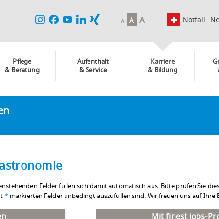
A
Notfall
N
A
A
Pflege
Aufenthalt
Karriere
G
& Beratung
& Service
& Bildung
ken
Gastronomie
enstehenden Felder füllen sich damit automatisch aus. Bitte prüfen Sie die
it
*
markierten Felder unbedingt auszufüllen sind. Wir freuen uns auf Ihr
en
Mit finest jobs-P