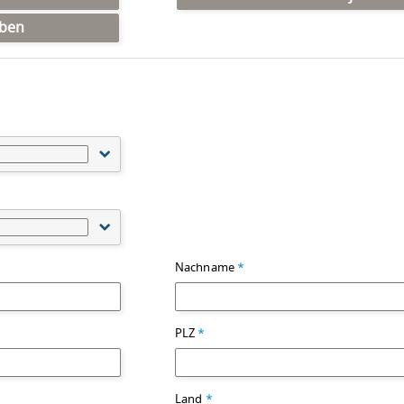
rben
Nachname
*
PLZ
*
Land
*