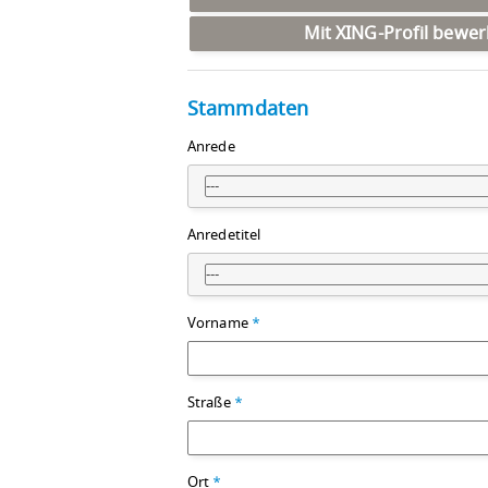
Mit XING-Profil bewe
Stammdaten
Anrede
---
Anredetitel
---
Vorname
*
Straße
*
Ort
*