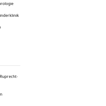
rologie
nderklinik
e
 Ruprecht-
en