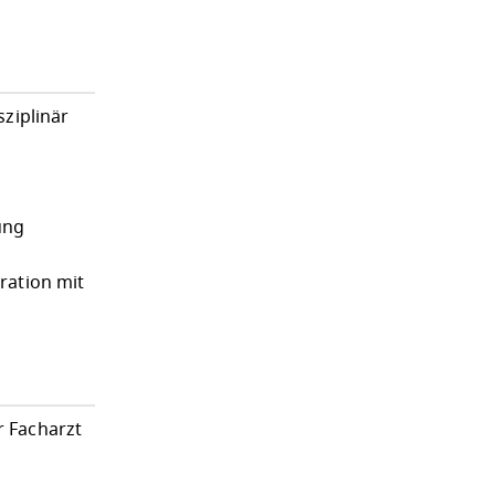
ziplinär
ung
ration mit
r Facharzt