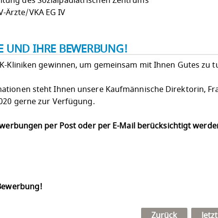
altung des Sozialpädiatrischen Zentrums
V-Ärzte/VKA EG IV
IE UND IHRE BEWERBUNG!
LK-Kliniken gewinnen, um gemeinsam mit Ihnen Gutes zu t
ationen steht Ihnen unsere Kaufmännische Direktorin, Fr
0020 gerne zur Verfügung.
Bewerbungen per Post oder per E-Mail berücksichtigt werd
 Bewerbung!
Zurück
Jetz