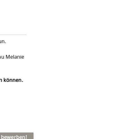
un.
au Melanie
en können.
t bewerben!