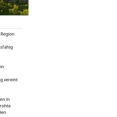
 Region
sfähig
in
g vereint
en in
drohte
len