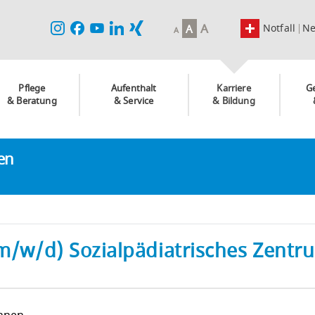
A
Notfall
N
A
A
Pflege
Aufenthalt
Karriere
G
& Beratung
& Service
& Bildung
ken
(m/w/d) Sozialpädiatrisches Zentr