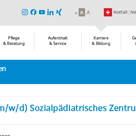
A
Notfall
N
A
A
Pflege
Aufenthalt
Karriere
G
& Beratung
& Service
& Bildung
ken
(m/w/d) Sozialpädiatrisches Zentr