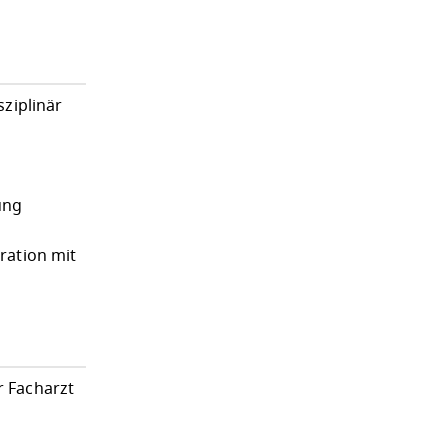
ziplinär
ung
ration mit
r Facharzt