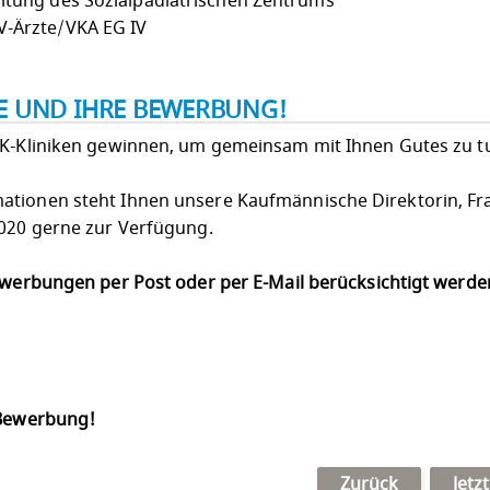
altung des Sozialpädiatrischen Zentrums
V-Ärzte/VKA EG IV
IE UND IHRE BEWERBUNG!
LK-Kliniken gewinnen, um gemeinsam mit Ihnen Gutes zu t
ationen steht Ihnen unsere Kaufmännische Direktorin, Fr
0020 gerne zur Verfügung.
Bewerbungen per Post oder per E-Mail berücksichtigt werd
 Bewerbung!
Zurück
Jetz