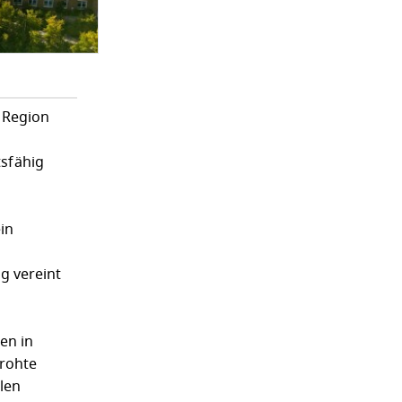
 Region
sfähig
in
g vereint
en in
drohte
len