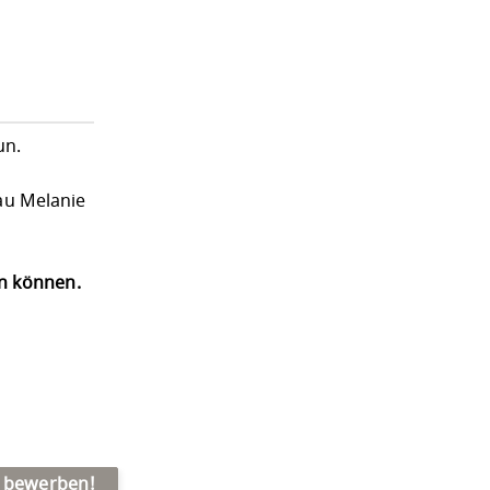
un.
au Melanie
en können.
t bewerben!