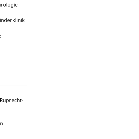
rologie
nderklinik
e
 Ruprecht-
en