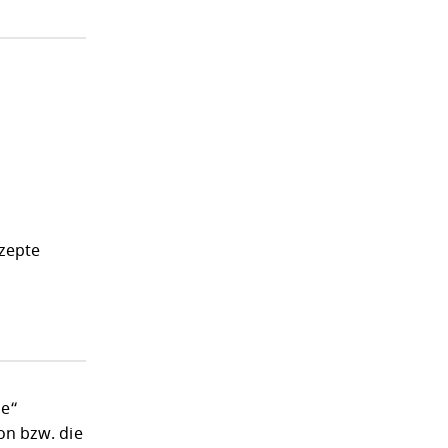
zepte
ge“
on bzw. die