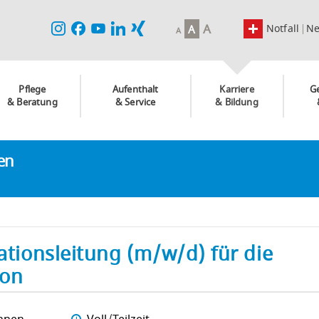
A
Notfall
N
A
A
Pflege
Aufenthalt
Karriere
G
& Beratung
& Service
& Bildung
ken
tationsleitung (m/w/d) für die
ion