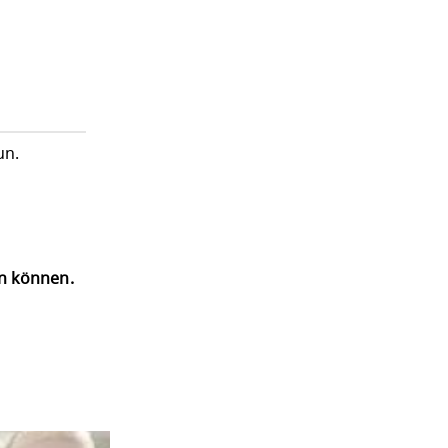
un.
en können.