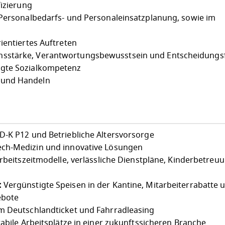
fizierung
 Personalbedarfs- und Personaleinsatzplanung, sowie im
ientiertes Auftreten
sstärke, Verantwortungsbewusstsein und Entscheidungsf
ägte Sozialkompetenz
 und Handeln
-K P12 und Betriebliche Altersvorsorge
ch-Medizin und innovative Lösungen
Arbeitszeitmodelle, verlässliche Dienstpläne, Kinderbetreu
:
Vergünstigte Speisen in der Kantine, Mitarbeiterrabatte 
ebote
 Deutschlandticket und Fahrradleasing
abile Arbeitsplätze in einer zukunftssicheren Branche