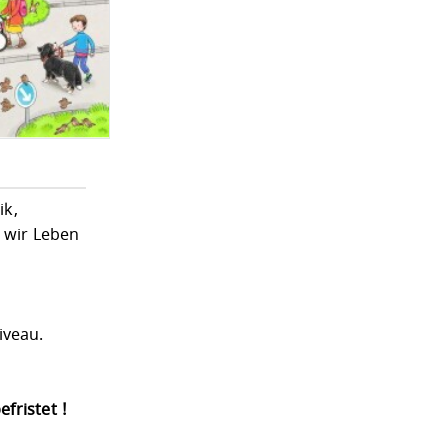
ik,
t wir Leben
iveau.
fristet !