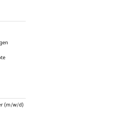
ngen
pte
er (m/w/d)