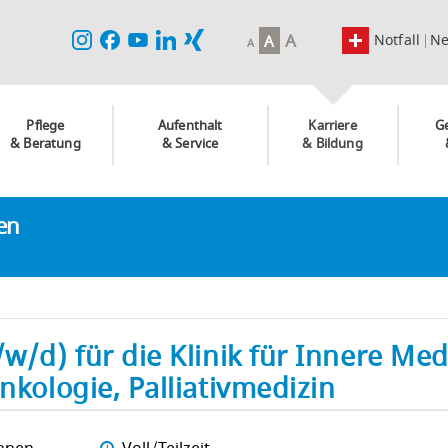
A
Notfall
N
A
A
Pflege
Aufenthalt
Karriere
G
& Beratung
& Service
& Bildung
ken
w/d) für die Klinik für Innere Med
nkologie, Palliativmedizin