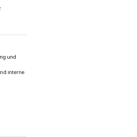
z
ung und
und interne