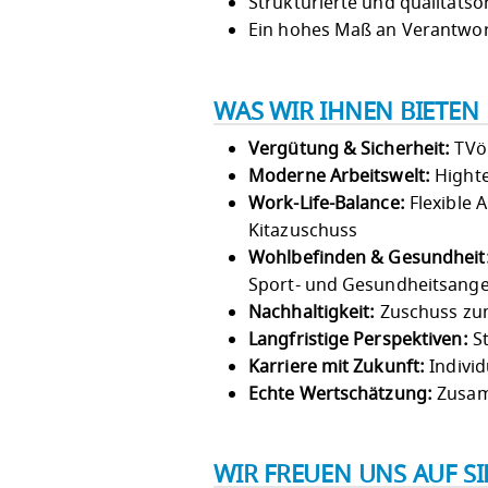
Strukturierte und qualitätso
Ein hohes Maß an Verantwor
WAS WIR IHNEN BIETEN
Vergütung & Sicherheit:
TVöD
Moderne Arbeitswelt:
Highte
Work-Life-Balance:
Flexible 
Kitazuschuss
Wohlbefinden & Gesundheit
Sport- und Gesundheitsang
Nachhaltigkeit:
Zuschuss zum
Langfristige Perspektiven:
St
Karriere mit Zukunft:
Individ
Echte Wertschätzung:
Zusam
WIR FREUEN UNS AUF S