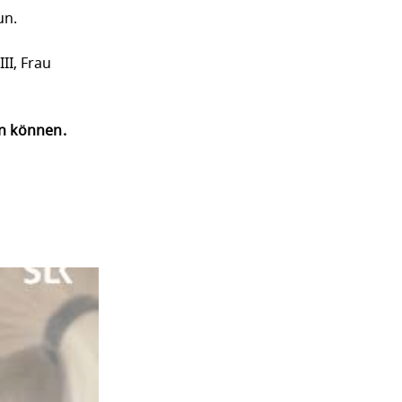
un.
II, Frau
en können.