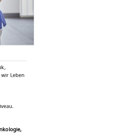
ik,
t wir Leben
iveau.
Onkologie,