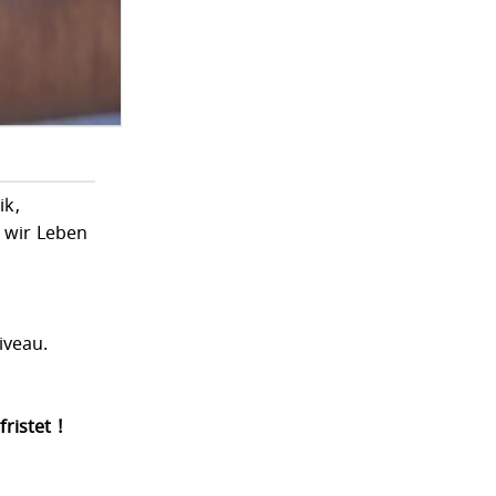
ik,
t wir Leben
iveau.
ristet !