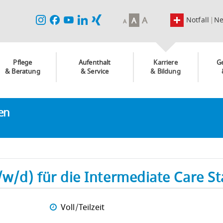
A
Notfall
N
A
A
Pflege
Aufenthalt
Karriere
G
& Beratung
& Service
& Bildung
ken
/w/d) für die Intermediate Care St
Voll/Teilzeit