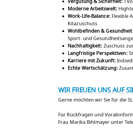
Vergütung & Sicherheit:
TVöD
Moderne Arbeitswelt:
Highte
Work-Life-Balance:
Flexible 
Kitazuschuss
Wohlbefinden & Gesundheit
Sport- und Gesundheitsang
Nachhaltigkeit:
Zuschuss zum
Langfristige Perspektiven:
St
Karriere mit Zukunft:
Individ
Echte Wertschätzung:
Zusam
WIR FREUEN UNS AUF S
Gerne möchten wir Sie für die S
Für Rückfragen und Vorabinforma
Frau Marika Bihlmayer unter Tel