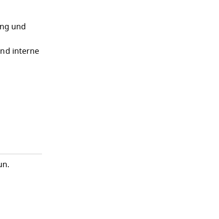
ung und
und interne
un.