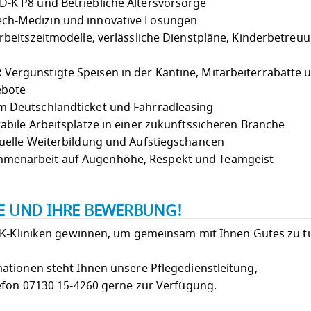
-K P8 und Betriebliche Altersvorsorge
ch-Medizin und innovative Lösungen
Arbeitszeitmodelle, verlässliche Dienstpläne, Kinderbetreu
:
Vergünstigte Speisen in der Kantine, Mitarbeiterrabatte 
ebote
 Deutschlandticket und Fahrradleasing
abile Arbeitsplätze in einer zukunftssicheren Branche
uelle Weiterbildung und Aufstiegschancen
menarbeit auf Augenhöhe, Respekt und Teamgeist
IE UND IHRE BEWERBUNG!
LK-Kliniken gewinnen, um gemeinsam mit Ihnen Gutes zu t
tionen steht Ihnen unsere Pflegedienstleitung,
efon 07130 15-4260 gerne zur Verfügung.