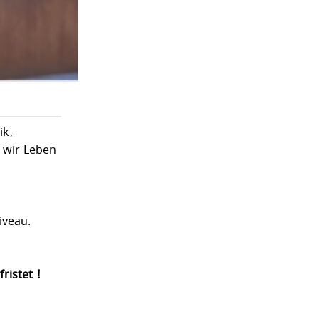
ik,
t wir Leben
iveau.
ristet !