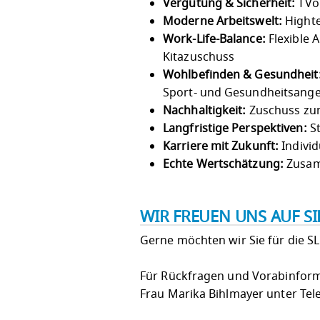
Vergütung & Sicherheit:
TVöD
Moderne Arbeitswelt:
Highte
Work-Life-Balance:
Flexible 
Kitazuschuss
Wohlbefinden & Gesundheit
Sport- und Gesundheitsang
Nachhaltigkeit:
Zuschuss zum
Langfristige Perspektiven:
St
Karriere mit Zukunft:
Individ
Echte Wertschätzung:
Zusam
WIR FREUEN UNS AUF S
Gerne möchten wir Sie für die S
Für Rückfragen und Vorabinforma
Frau Marika Bihlmayer unter Tel