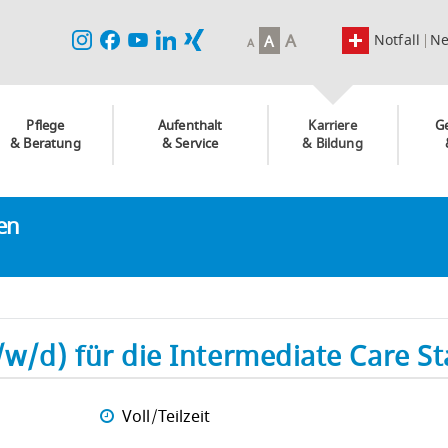
A
Notfall
N
A
A
Pflege
Aufenthalt
Karriere
G
& Beratung
& Service
& Bildung
ken
/w/d) für die Intermediate Care St
Voll/Teilzeit