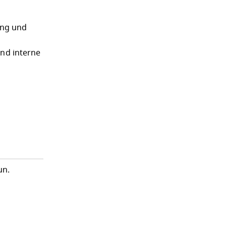
ung und
und interne
un.