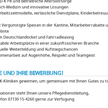
-K P8 und Betriebliche Altersvorsorge
ch-Medizin und innovative Lösungen
Arbeitszeitmodelle, verlässliche Dienstpläne, Kinderbetreu
:
Vergünstigte Speisen in der Kantine, Mitarbeiterrabatte 
ebote
 Deutschlandticket und Fahrradleasing
abile Arbeitsplätze in einer zukunftssicheren Branche
uelle Weiterbildung und Aufstiegschancen
menarbeit auf Augenhöhe, Respekt und Teamgeist
IE UND IHRE BEWERBUNG!
LK-Kliniken gewinnen, um gemeinsam mit Ihnen Gutes zu t
tionen steht Ihnen unsere Pflegedienstleitung,
efon 07130 15-4260 gerne zur Verfügung.