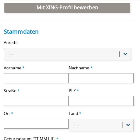
Mit XING-Profil bewerben
Stammdaten
Anrede
---
Vorname
*
Nachname
*
Straße
*
PLZ
*
Ort
*
Land
*
---
Geburtsdatum (TT.MM.JJJJ)
*