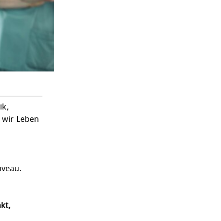
ik,
t wir Leben
iveau.
kt,