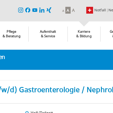
A
Notfall
N
A
A
Pflege
Aufenthalt
Karriere
G
& Beratung
& Service
& Bildung
ken
/w/d) Gastroenterologie / Nephrol