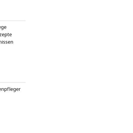
ege
zepte
nissen
enpfleger