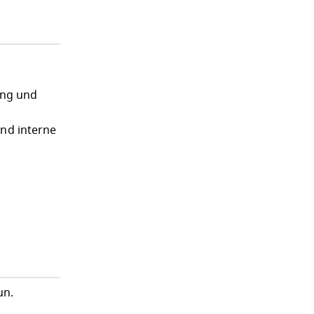
ung und
und interne
un.