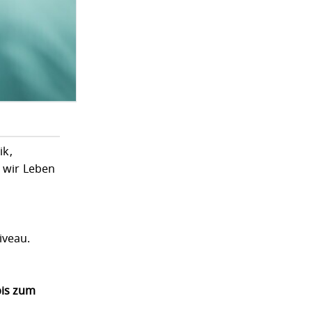
ik,
t wir Leben
iveau.
bis zum