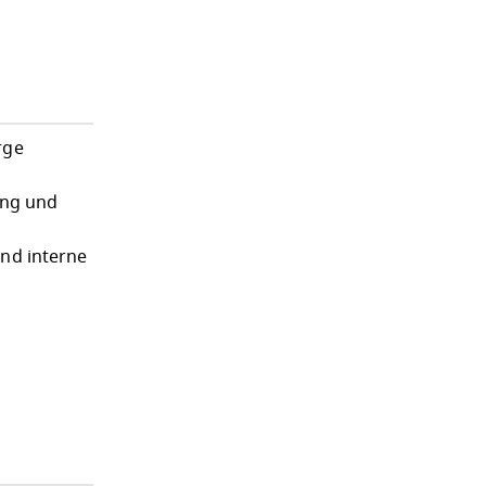
rge
ung und
und interne