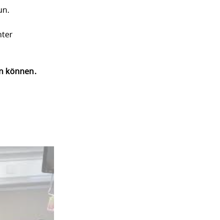
un.
nter
en können.