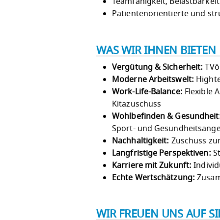
Teamfähigkeit, Belastbarkei
Patientenorientierte und str
WAS WIR IHNEN BIETEN
Vergütung & Sicherheit:
TVöD
Moderne Arbeitswelt:
Highte
Work-Life-Balance:
Flexible 
Kitazuschuss
Wohlbefinden & Gesundheit
Sport- und Gesundheitsang
Nachhaltigkeit:
Zuschuss zum
Langfristige Perspektiven:
St
Karriere mit Zukunft:
Individ
Echte Wertschätzung:
Zusam
WIR FREUEN UNS AUF S