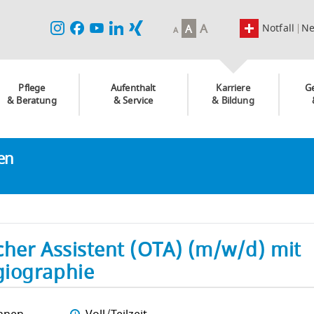
A
Notfall
N
A
A
Pflege
Aufenthalt
Karriere
G
& Beratung
& Service
& Bildung
ken
her Assistent (OTA) (m/w/d) mit
giographie