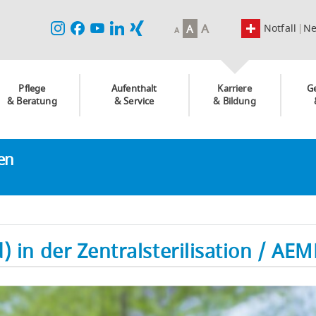
A
Notfall
N
A
A
Pflege
Aufenthalt
Karriere
G
& Beratung
& Service
& Bildung
ken
 in der Zentralsterilisation / AEM