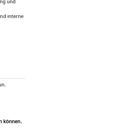
ung und
und interne
un.
en können.