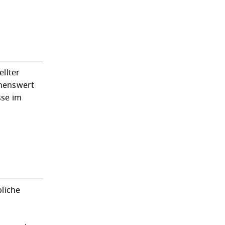
llter
chenswert
sse im
liche