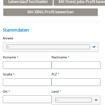
Lebenslauf hochladen
Mit finest jobs-Profil be
Mit XING-Profil bewerben
Stammdaten
Anrede
---
Vorname
*
Nachname
*
Straße
*
PLZ
*
Ort
*
Land
*
---