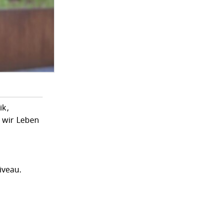
ik,
t wir Leben
iveau.