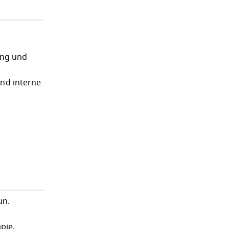
ung und
und interne
un.
pie,