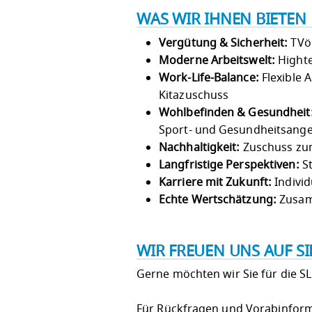
WAS WIR IHNEN BIETEN
Vergütung & Sicherheit:
TVöD
Moderne Arbeitswelt:
Highte
Work-Life-Balance:
Flexible 
Kitazuschuss
Wohlbefinden & Gesundheit
Sport- und Gesundheitsang
Nachhaltigkeit:
Zuschuss zum
Langfristige Perspektiven:
St
Karriere mit Zukunft:
Individ
Echte Wertschätzung:
Zusam
WIR FREUEN UNS AUF S
Gerne möchten wir Sie für die S
Für Rückfragen und Vorabinforma