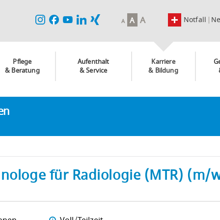
A
Notfall
N
A
A
Pflege
Aufenthalt
Karriere
G
& Beratung
& Service
& Bildung
ken
hnologe für Radiologie (MTR) (m/