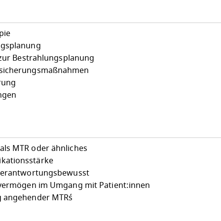
pie
ngsplanung
n zur Bestrahlungsplanung
tssicherungsmaßnahmen
rung
ngen
als MTR oder ähnliches
kationsstärke
 verantwortungsbewusst
gsvermögen im Umgang mit Patient:innen
g angehender MTR´s