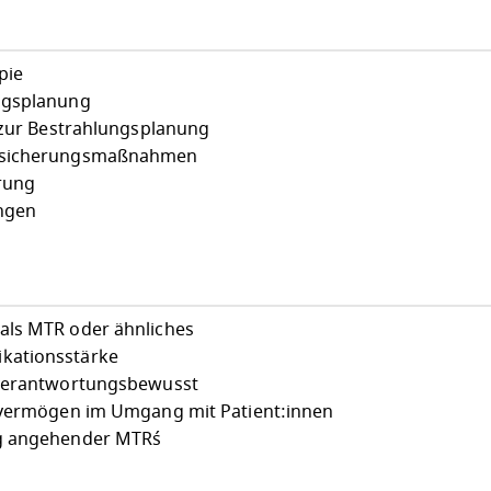
pie
ngsplanung
n zur Bestrahlungsplanung
tssicherungsmaßnahmen
rung
ngen
als MTR oder ähnliches
kationsstärke
 verantwortungsbewusst
gsvermögen im Umgang mit Patient:innen
g angehender MTR´s