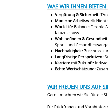
WAS WIR IHNEN BIETEN
Vergütung & Sicherheit:
TVöD
Moderne Arbeitswelt:
Highte
Work-Life-Balance:
Flexible 
Kitazuschuss
Wohlbefinden & Gesundheit
Sport- und Gesundheitsang
Nachhaltigkeit:
Zuschuss zum
Langfristige Perspektiven:
St
Karriere mit Zukunft:
Individ
Echte Wertschätzung:
Zusam
WIR FREUEN UNS AUF S
Gerne möchten wir Sie für die S
Für Rückfragen und Vorabinforma