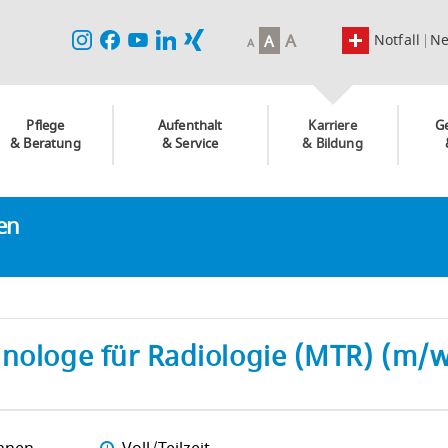
A
Notfall
N
A
A
Pflege
Aufenthalt
Karriere
G
& Beratung
& Service
& Bildung
ken
hnologe für Radiologie (MTR) (m/