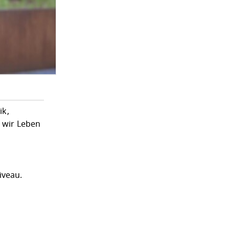
ik,
t wir Leben
iveau.