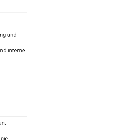
ung und
und interne
un.
pie,