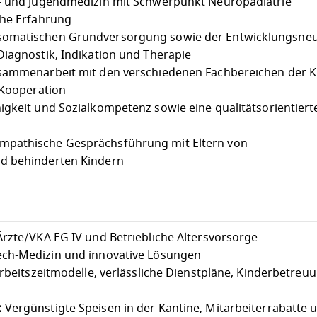
r- und Jugendmedizin mit Schwerpunkt Neuropädiatrie
che Erfahrung
somatischen Grundversorgung sowie der Entwicklungsneu
Diagnostik, Indikation und Therapie
sammenarbeit mit den verschiedenen Fachbereichen der Ki
 Kooperation
igkeit und Sozialkompetenz sowie eine qualitätsorientiert
mpathische Gesprächsführung mit Eltern von
d behinderten Kindern
rzte/VKA EG IV und Betriebliche Altersvorsorge
ch-Medizin und innovative Lösungen
Arbeitszeitmodelle, verlässliche Dienstpläne, Kinderbetreu
:
Vergünstigte Speisen in der Kantine, Mitarbeiterrabatte 