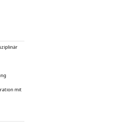
ziplinär
ung
ration mit