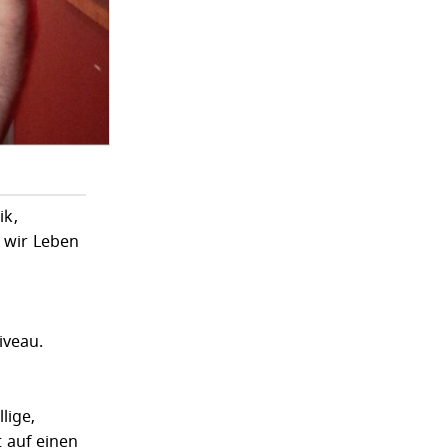
ik,
t wir Leben
iveau.
lige,
 auf einen