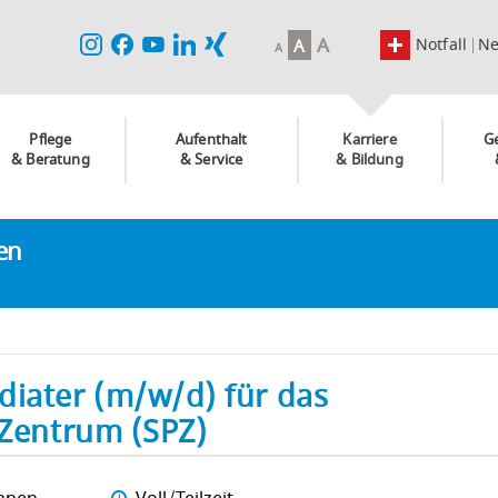
A
Notfall
N
A
A
Pflege
Aufenthalt
Karriere
G
& Beratung
& Service
& Bildung
ken
diater (m/w/d) für das
 Zentrum (SPZ)