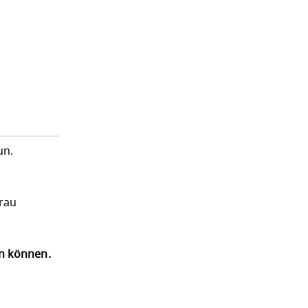
un.
Frau
en können.