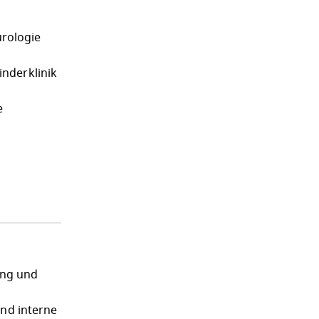
rologie
nderklinik
e
ung und
und interne