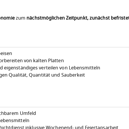
onomie
zum
nächstmöglichen Zeitpunkt, zunächst befristet
peisen
orbereiten von kalten Platten
 eigenständiges verteilen von Lebensmitteln
gen Qualität, Quantität und Sauberkeit
eichbarem Umfeld
Lebensmitteln
chichtdienst inklusive Wochenend- und Feiertagsarbeit