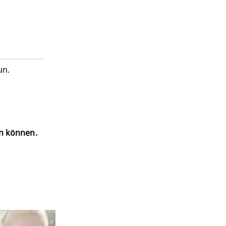
un.
en können.