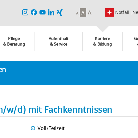
A
Notfall
N
A
A
Pflege
Aufenthalt
Karriere
G
& Beratung
& Service
& Bildung
ken
(m/w/d) mit Fachkenntnissen
Voll/Teilzeit