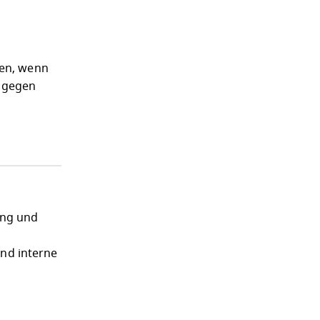
gen, wenn
t gegen
ung und
und interne