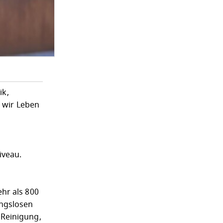
ik,
t wir Leben
iveau.
hr als 800
ungslosen
 Reinigung,