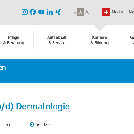
A
Notfall
N
A
A
Pflege
Aufenthalt
Karriere
G
& Beratung
& Service
& Bildung
ken
w/d) Dermatologie
nnen
Vollzeit