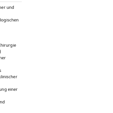
cher und
ologischen
hirurgie
)
ner
s
klinischer
ung einer
und