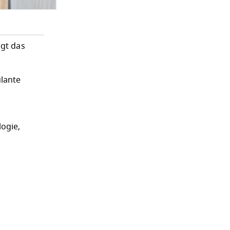
rgt das
ulante
ogie,