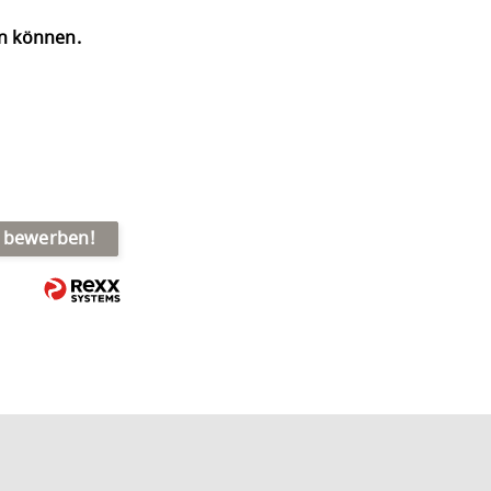
en können.
t bewerben!