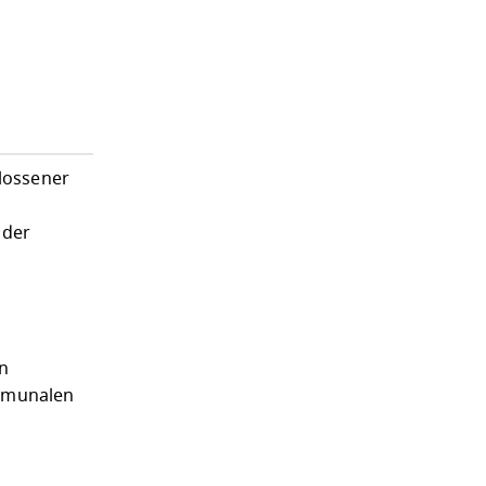
lossener
 der
n
n
ommunalen