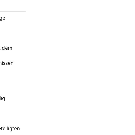
ege
it dem
nissen
dig
teiligten