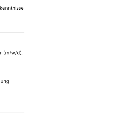
rkenntnisse
er (m/w/d),
rgung