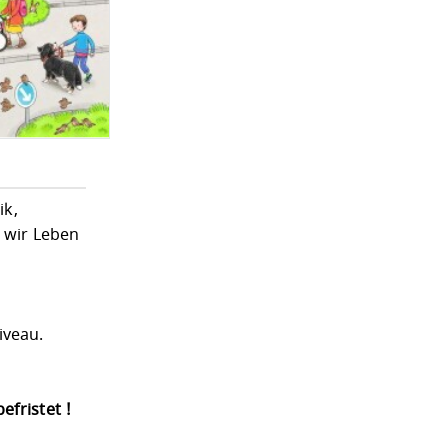
ik,
t wir Leben
iveau.
efristet !