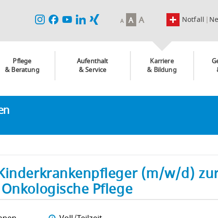
A
Notfall
N
A
A
Pflege
Aufenthalt
Karriere
G
& Beratung
& Service
& Bildung
ken
Kinderkrankenpfleger (m/w/d) zu
 Onkologische Pflege