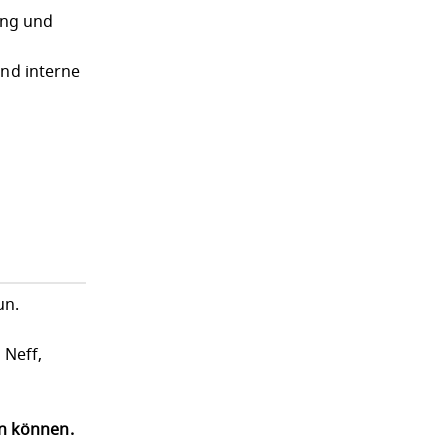
ung und
und interne
un.
 Neff,
en können.