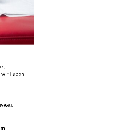
ik,
t wir Leben
iveau.
um