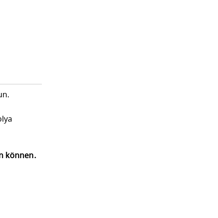
un.
olya
en können.