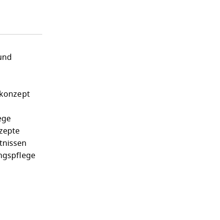
 und
skonzept
ege
zepte
tnissen
ngspflege