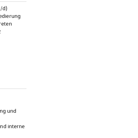
w/d)
Sedierung
reten
z
ung und
und interne