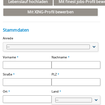
Lebenslauf hochladen
Mit finest jobs-Profil be
Mit XING-Profil bewerben
Stammdaten
Anrede
---
Vorname
*
Nachname
*
Straße
*
PLZ
*
Ort
*
Land
*
---