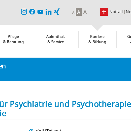
A
Notfall
N
A
A
Pflege
Aufenthalt
Karriere
G
& Beratung
& Service
& Bildung
ken
ür Psychiatrie und Psychotherapie
ie