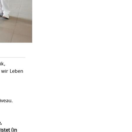
ik,
t wir Leben
iveau.
,
stet (in