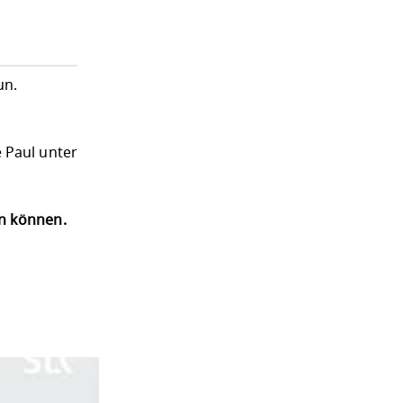
un.
 Paul unter
en können.