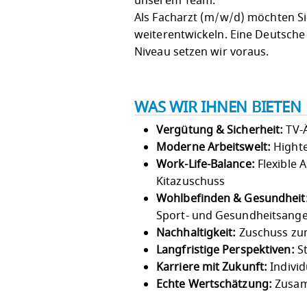
unserem Team.
Als Facharzt (m/w/d) möchten S
weiterentwickeln. Eine Deutsch
Niveau setzen wir voraus.
WAS WIR IHNEN BIETEN
Vergütung & Sicherheit:
TV-Ä
Moderne Arbeitswelt:
Highte
Work-Life-Balance:
Flexible 
Kitazuschuss
Wohlbefinden & Gesundheit
Sport- und Gesundheitsang
Nachhaltigkeit:
Zuschuss zum
Langfristige Perspektiven:
St
Karriere mit Zukunft:
Individ
Echte Wertschätzung:
Zusam