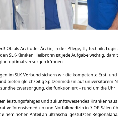
 Ob als Arzt oder Ärztin, in der Pflege, IT, Technik, Logist
 den SLK-Kliniken Heilbronn ist jede Aufgabe wichtig, dami
gion optimal versorgen können.
egen im SLK-Verbund sichern wir die kompetente Erst- und
nd bieten gleichzeitig Spitzenmedizin auf universitärem N
undheitsversorgung, die funktioniert – rund um die Uhr.
 ein leistungsfähiges und zukunftsweisendes Krankenhaus
ative Intensivmedizin und Notfallmedizin in 7 OP-Sälen üb
t einem hohen Anteil an ultraschallgestützten Regionalanä