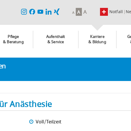
A
Notfall
N
A
A
Pflege
Aufenthalt
Karriere
G
& Beratung
& Service
& Bildung
ken
ür Anästhesie
Voll/Teilzeit