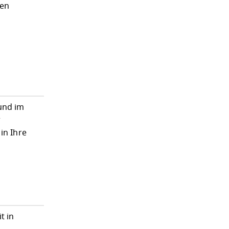
den
und im
r
in Ihre
t in