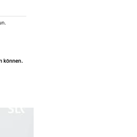
un.
en können.