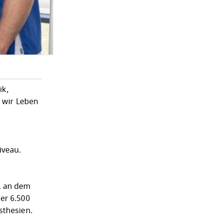
ik,
t wir Leben
iveau.
, an dem
er 6.500
sthesien.