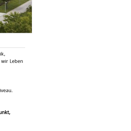
ik,
t wir Leben
iveau.
unkt,