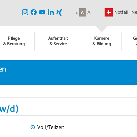
A
Notfall
N
A
A
Pflege
Aufenthalt
Karriere
G
& Beratung
& Service
& Bildung
ken
/w/d)
Voll/Teilzeit