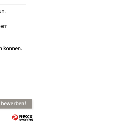
un.
err
en können.
t bewerben!