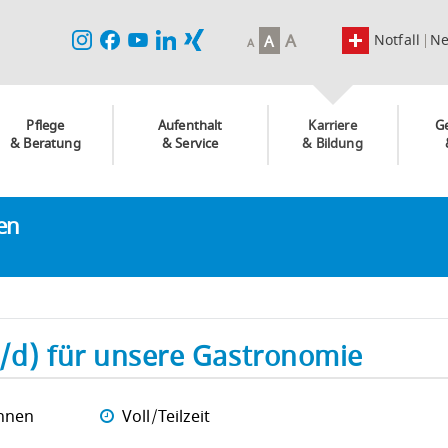
A
Notfall
N
A
A
Pflege
Aufenthalt
Karriere
G
& Beratung
& Service
& Bildung
ken
w/d) für unsere Gastronomie
nnen
Voll/Teilzeit