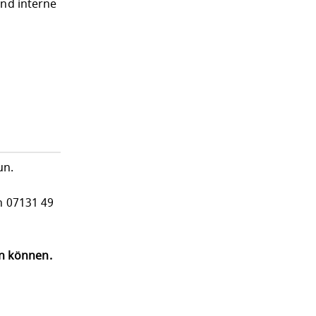
und interne
un.
n 07131 49
en können.