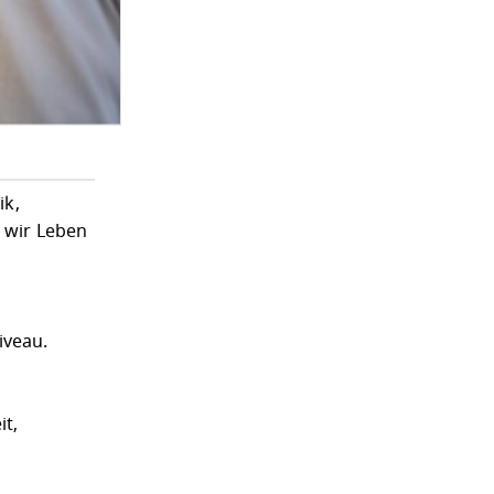
ik,
t wir Leben
iveau.
it,