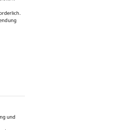
orderlich.
wendung
ung und