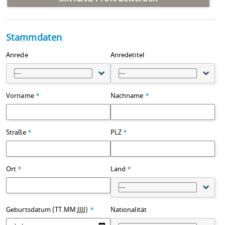
Stammdaten
Anrede
Anredetitel
---
---
Vorname
*
Nachname
*
Straße
*
PLZ
*
Ort
*
Land
*
---
Geburtsdatum (TT.MM.JJJJ)
*
Nationalität