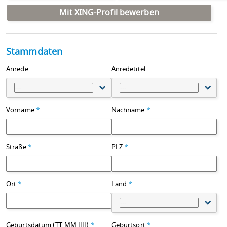
Mit XING-Profil bewerben
Stammdaten
Anrede
Anredetitel
---
---
Vorname
*
Nachname
*
Straße
*
PLZ
*
Ort
*
Land
*
---
Geburtsdatum (TT.MM.JJJJ)
*
Geburtsort
*