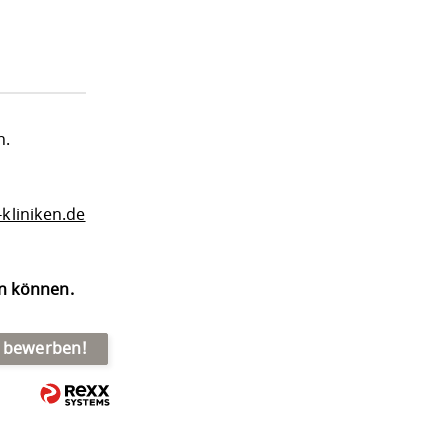
n.
kliniken.de
en können.
t bewerben!