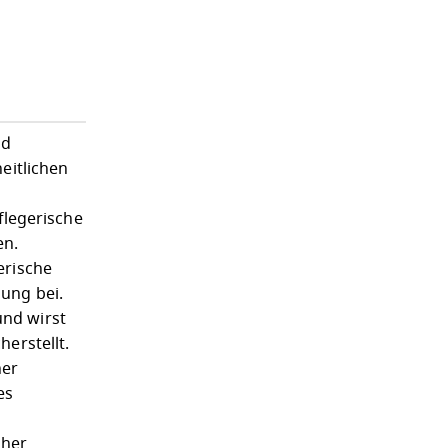
nd
eitlichen
flegerische
en.
erische
ung bei.
nd wirst
erstellt.
ner
es
oher