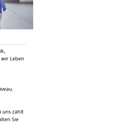
ik,
t wir Leben
iveau.
 uns zählt
lten Sie