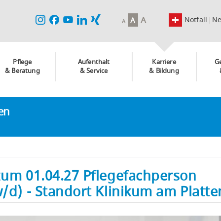
A
Notfall
N
A
A
Pflege
Aufenthalt
Karriere
G
& Beratung
& Service
& Bildung
ken
zum 01.04.27 Pflegefachperson
w/d) - Standort Klinikum am Platt