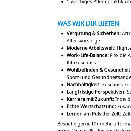
1-wöchiges Pflegepraktikum
WAS WIR DIR BIETEN
Vergütung & Sicherheit:
Attr
Altersvorsorge
Moderne Arbeitswelt:
Highte
Work-Life-Balance:
Flexible 
Kitazuschuss
Wohlbefinden & Gesundheit
Sport- und Gesundheitsang
Nachhaltigkeit:
Zuschuss zum
Langfristige Perspektiven:
St
Karriere mit Zukunft:
Individ
Echte Wertschätzung:
Zusam
Lernen am Puls der Zeit:
Zeit
Besuche gerne für mehr Informat