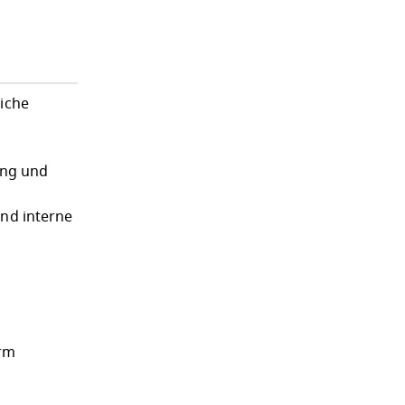
iche
ung und
und interne
orm