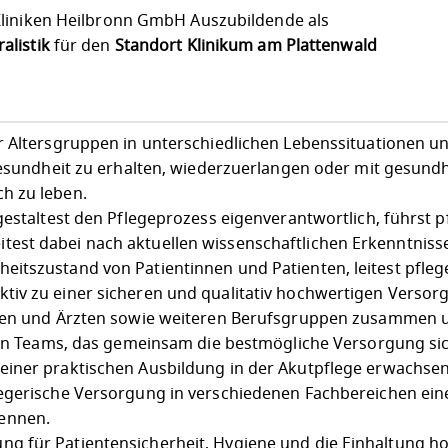
liniken Heilbronn GmbH Auszubildende als
alistik
für den
Standort Klinikum am Plattenwald
r Altersgruppen in unterschiedlichen Lebenssituationen u
Gesundheit zu erhalten, wiederzuerlangen oder mit gesundh
h zu leben.
gestaltest den Pflegeprozess eigenverantwortlich, führst p
est dabei nach aktuellen wissenschaftlichen Erkenntniss
itszustand von Patientinnen und Patienten, leitest pfleg
iv zu einer sicheren und qualitativ hochwertigen Versorg
nnen und Ärzten sowie weiteren Berufsgruppen zusammen u
len Teams, das gemeinsam die bestmögliche Versorgung sich
einer praktischen Ausbildung in der Akutpflege erwachse
egerische Versorgung in verschiedenen Fachbereichen ein
ennen.
g für Patientensicherheit, Hygiene und die Einhaltung h