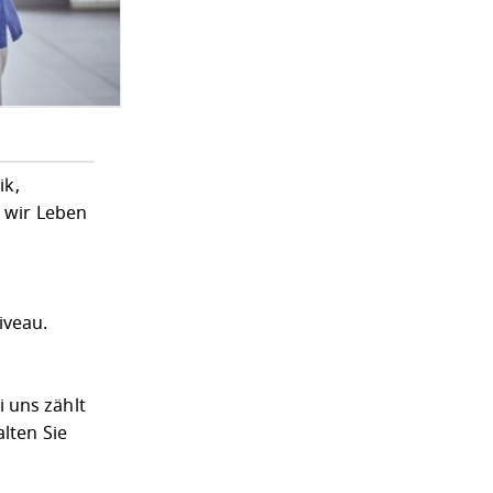
ik,
t wir Leben
iveau.
 uns zählt
lten Sie