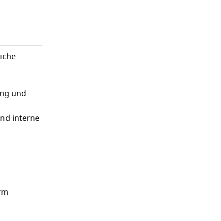
iche
ung und
und interne
orm