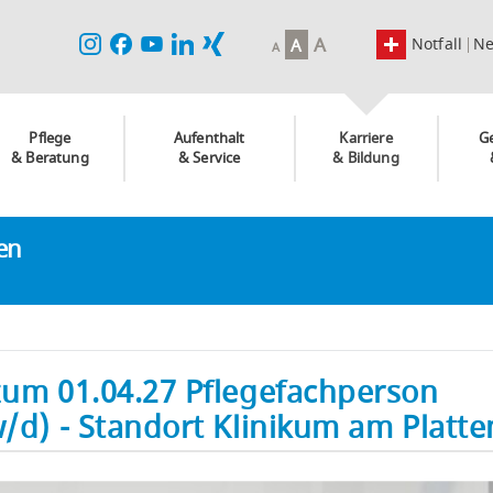
A
Notfall
N
A
A
Pflege
Aufenthalt
Karriere
G
& Beratung
& Service
& Bildung
ken
zum 01.04.27 Pflegefachperson
w/d) - Standort Klinikum am Platt