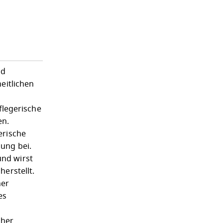
nd
eitlichen
flegerische
en.
erische
ung bei.
nd wirst
erstellt.
ner
es
oher