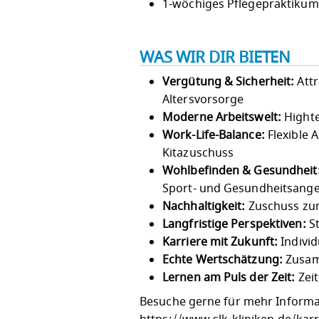
1-wöchiges Pflegepraktikum
WAS WIR DIR BIETEN
Vergütung & Sicherheit:
Attr
Altersvorsorge
Moderne Arbeitswelt:
Highte
Work-Life-Balance:
Flexible 
Kitazuschuss
Wohlbefinden & Gesundheit
Sport- und Gesundheitsang
Nachhaltigkeit:
Zuschuss zum
Langfristige Perspektiven:
St
Karriere mit Zukunft:
Individ
Echte Wertschätzung:
Zusam
Lernen am Puls der Zeit:
Zeit
Besuche gerne für mehr Informat