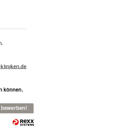
n.
kliniken.de
en können.
t bewerben!