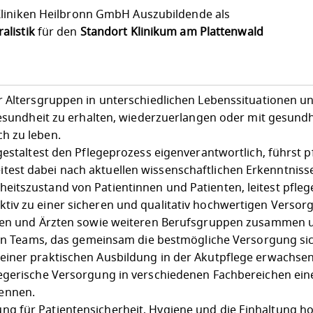
liniken Heilbronn GmbH Auszubildende als
alistik
für den
Standort Klinikum am Plattenwald
r Altersgruppen in unterschiedlichen Lebenssituationen u
Gesundheit zu erhalten, wiederzuerlangen oder mit gesundh
h zu leben.
gestaltest den Pflegeprozess eigenverantwortlich, führst p
est dabei nach aktuellen wissenschaftlichen Erkenntniss
itszustand von Patientinnen und Patienten, leitest pfleg
iv zu einer sicheren und qualitativ hochwertigen Versorg
nnen und Ärzten sowie weiteren Berufsgruppen zusammen u
len Teams, das gemeinsam die bestmögliche Versorgung sich
einer praktischen Ausbildung in der Akutpflege erwachse
egerische Versorgung in verschiedenen Fachbereichen ein
ennen.
g für Patientensicherheit, Hygiene und die Einhaltung h