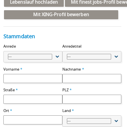
Lebenslauf hochladen
Mit finest jobs-Profil be
Mit XING-Profil bewerben
Stammdaten
Anrede
Anredetitel
---
---
Vorname
*
Nachname
*
Straße
*
PLZ
*
Ort
*
Land
*
---