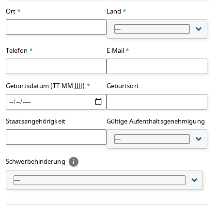
Ort
*
Land
*
---
Telefon
*
E-Mail
*
Geburtsdatum (TT.MM.JJJJ)
*
Geburtsort
Staatsangehörigkeit
Gültige Aufenthaltsgenehmigung
---
Schwerbehinderung
---