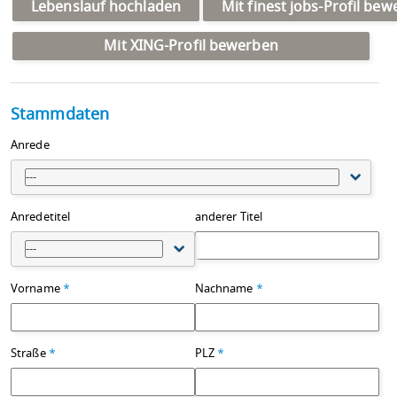
Lebenslauf hochladen
Mit finest jobs-Profil be
Mit XING-Profil bewerben
Stammdaten
Anrede
---
Anredetitel
anderer Titel
---
Vorname
*
Nachname
*
Straße
*
PLZ
*