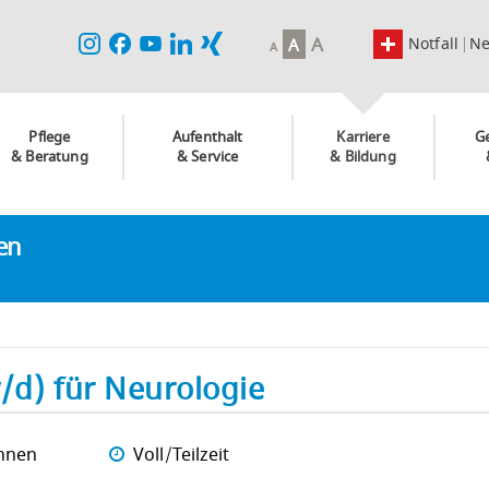
A
Notfall
N
A
A
Pflege
Aufenthalt
Karriere
G
& Beratung
& Service
& Bildung
ken
/d) für Neurologie
nnen
Voll/Teilzeit