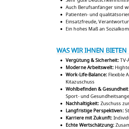
Sehr gute Deutschkenntniss
Auch Berufsanfänger sind 
Patienten- und qualitätsorie
Einsatzfreude, Verantwortu
Ein hohes Maß an Sozialkom
WAS WIR IHNEN BIETEN
Vergütung & Sicherheit:
TV-Ä
Moderne Arbeitswelt:
Highte
Work-Life-Balance:
Flexible 
Kitazuschuss
Wohlbefinden & Gesundheit
Sport- und Gesundheitsang
Nachhaltigkeit:
Zuschuss zum
Langfristige Perspektiven:
St
Karriere mit Zukunft:
Individ
Echte Wertschätzung:
Zusam