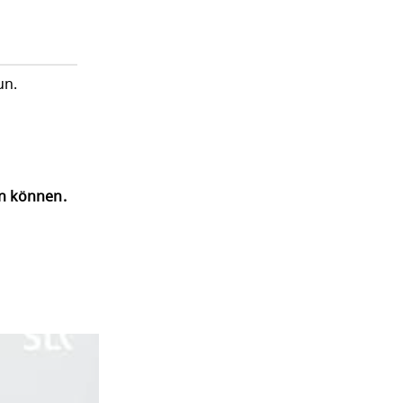
un.
en können.