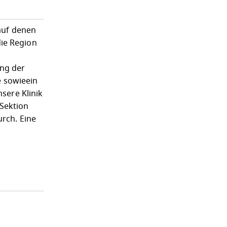
 auf denen
die Region
ung der
e sowieein
nsere Klinik
 Sektion
urch. Eine