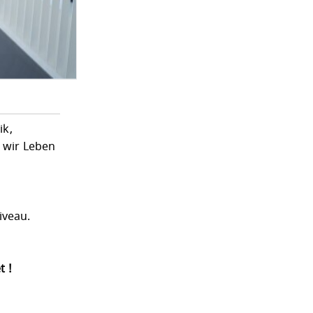
ik,
t wir Leben
iveau.
t !