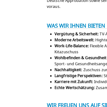
Deutsche Approbation sowie seh
voraus.
WAS WIR IHNEN BIETEN
Vergütung & Sicherheit:
TV-Ä
Moderne Arbeitswelt:
Highte
Work-Life-Balance:
Flexible 
Kitazuschuss
Wohlbefinden & Gesundheit
Sport- und Gesundheitsang
Nachhaltigkeit:
Zuschuss zum
Langfristige Perspektiven:
St
Karriere mit Zukunft:
Individ
Echte Wertschätzung:
Zusam
WIR FREUEN UNS AUF S