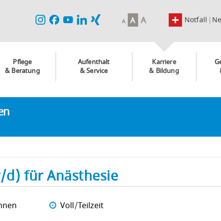
A
Notfall
N
A
A
Pflege
Aufenthalt
Karriere
G
& Beratung
& Service
& Bildung
ken
/d) für Anästhesie
nnen
Voll/Teilzeit