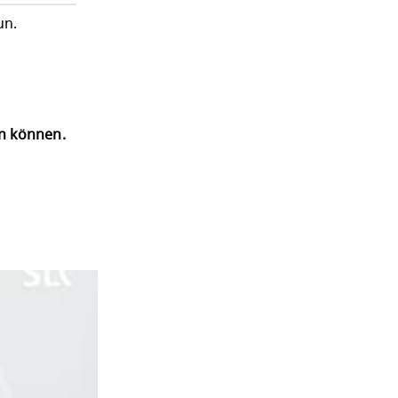
un.
en können.