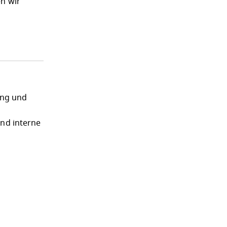
n wir
ung und
und interne