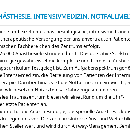
ÄSTHESIE, INTENSIVMEDIZIN, NOTFALLMED
che und exzellente anästhesiologische, intensivmedizinisc
therapeutische Versorgung der uns anvertrauten Patienten
ischen Fachbereichen des Zentrums erfolgt.
. 26.000 Anästhesieleistungen durch. Das operative Spekt
hirurgie gewährleistet die komplette und fundierte Ausbi
dungscurriculum festgelegt ist. Zum Aufgabenspektrum geh
ve Intensivmedizin, die Betreuung von Patienten der Inter
erapie. Darüber hinaus ist die Notfallmedizin ein wichtige
nd wir besetzen Notarzteinsatzfahrzeuge an unseren
nales Traumazentrum bieten wir eine „Rund um die Uhr“-
rletzte Patienten an.
gung für die Anästhesiologie, die spezielle Anästhesiolog
zin liegen uns vor. Die zentrumsinterne Aus- und Weiterbi
hohen Stellenwert und wird durch Airway-Management Semi