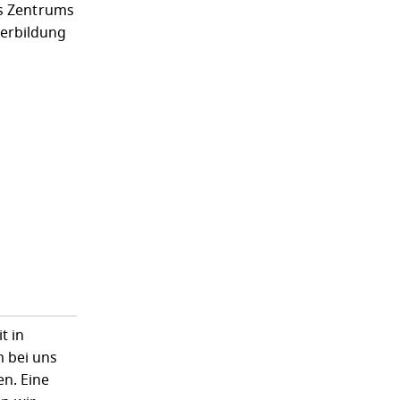
es Zentrums
terbildung
n
t in
m bei uns
n. Eine