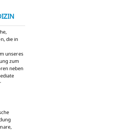
IZIN
he,
, die in
rum unseres
ldung zum
ören neben
mediate
r
ische
ldung
nare,