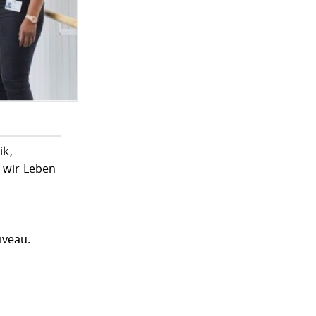
ik,
t wir Leben
iveau.