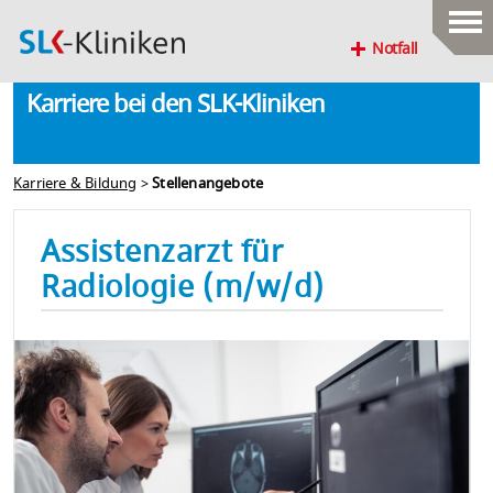
Notfall
Karriere bei den SLK-Kliniken
Karriere & Bildung
>
Stellenangebote
Assistenzarzt für
Radiologie (m/w/d)