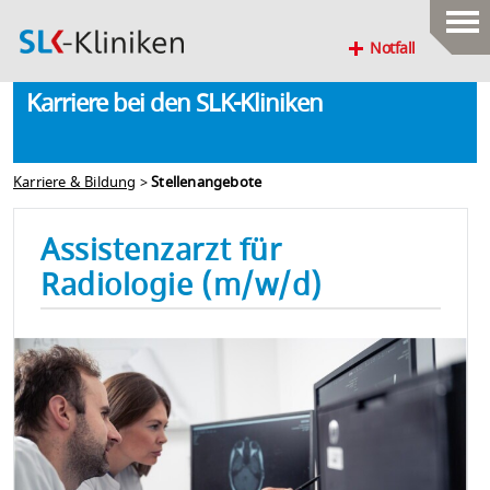
Notfall
Karriere bei den SLK-Kliniken
Karriere & Bildung
>
Stellenangebote
Assistenzarzt für
Radiologie (m/w/d)