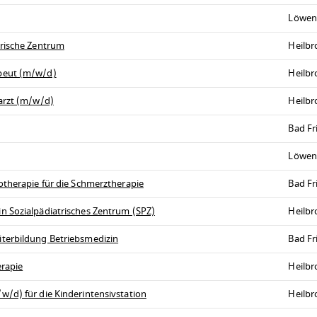
Löwen
trische Zentrum
Heilb
peut (m/w/d)
Heilb
arzt (m/w/d)
Heilb
Bad Fr
Löwen
otherapie für die Schmerztherapie
Bad Fr
n Sozialpädiatrisches Zentrum (SPZ)
Heilb
terbildung Betriebsmedizin
Bad Fr
erapie
Heilb
/d) für die Kinderintensivstation
Heilb