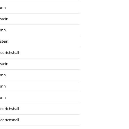
ronn
stein
ronn
stein
iedrichshall
stein
ronn
ronn
ronn
iedrichshall
iedrichshall