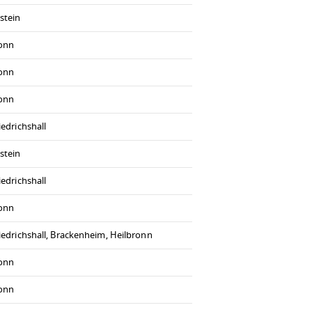
stein
ronn
ronn
ronn
iedrichshall
stein
iedrichshall
ronn
iedrichshall, Brackenheim, Heilbronn
ronn
ronn