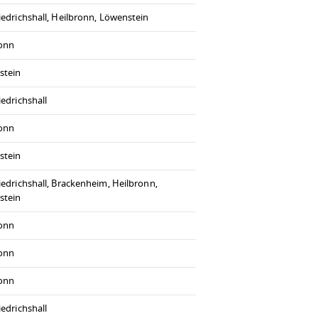
iedrichshall, Heilbronn, Löwenstein
ronn
stein
iedrichshall
ronn
stein
iedrichshall, Brackenheim, Heilbronn,
stein
ronn
ronn
ronn
iedrichshall