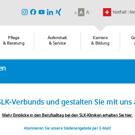
A
Notfall
N
A
A
Pflege
Aufenthalt
Karriere
G
& Beratung
& Service
& Bildung
ken
SLK-Verbunds und gestalten Sie mit uns a
Mehr Einblicke in den Berufsalltag bei den SLK-Kliniken erhalten Sie hier.
Abonnieren Sie unsere Stellenangebote per E-Mail!