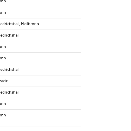
ronn
ronn
iedrichshall, Heilbronn
iedrichshall
ronn
ronn
iedrichshall
stein
iedrichshall
ronn
ronn