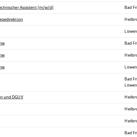
echnischer Assistent (m/w/d)
Bad Fr
egedirektion
Heilb
Löwen
mie
Bad Fr
mie
Heilb
mie
Löwen
Bad Fr
Löwen
ren und DGUV
Heilb
Heilb
Heilb
Bad Fr