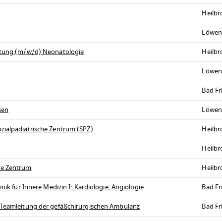
Heilb
Löwen
eitung (m/w/d) Neonatologie
Heilb
Löwen
Bad Fr
sen
Löwen
zialpädiatrische Zentrum (SPZ)
Heilb
Heilb
he Zentrum
Heilb
nik für Innere Medizin I: Kardiologie, Angiologie
Bad Fr
s Teamleitung der gefäßchirurgischen Ambulanz
Bad Fr