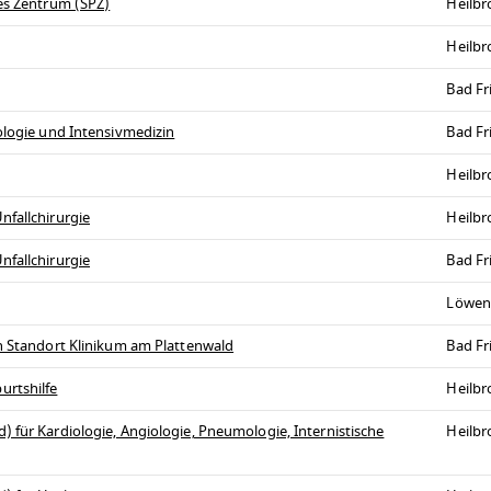
hes Zentrum (SPZ)
Heilb
Heilb
Bad Fr
ologie und Intensivmedizin
Bad Fr
Heilb
nfallchirurgie
Heilb
nfallchirurgie
Bad Fr
Löwen
en Standort Klinikum am Plattenwald
Bad Fr
urtshilfe
Heilb
 für Kardiologie, Angiologie, Pneumologie, Internistische
Heilb