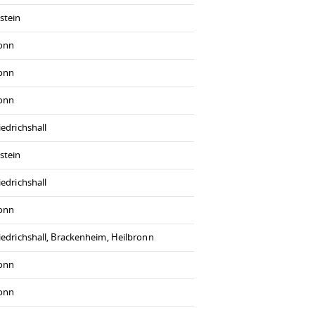
stein
ronn
ronn
ronn
iedrichshall
stein
iedrichshall
ronn
iedrichshall, Brackenheim, Heilbronn
ronn
ronn