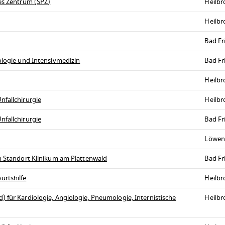
hes Zentrum (SPZ)
Heilb
Heilb
Bad Fr
ologie und Intensivmedizin
Bad Fr
Heilb
nfallchirurgie
Heilb
nfallchirurgie
Bad Fr
Löwen
en Standort Klinikum am Plattenwald
Bad Fr
urtshilfe
Heilb
 für Kardiologie, Angiologie, Pneumologie, Internistische
Heilb