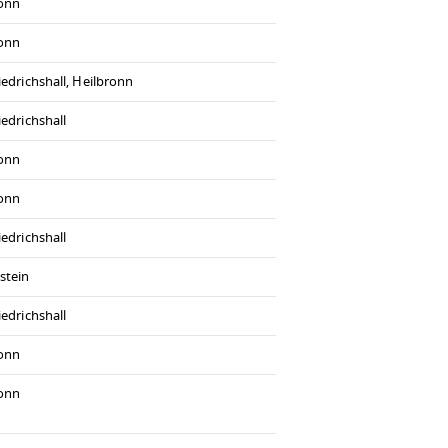
ronn
ronn
iedrichshall, Heilbronn
iedrichshall
ronn
ronn
iedrichshall
stein
iedrichshall
ronn
ronn