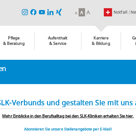
A
Notfall
N
A
A
Pflege
Aufenthalt
Karriere
G
& Beratung
& Service
& Bildung
ken
SLK-Verbunds und gestalten Sie mit uns a
Mehr Einblicke in den Berufsalltag bei den SLK-Kliniken erhalten Sie hier.
Abonnieren Sie unsere Stellenangebote per E-Mail!