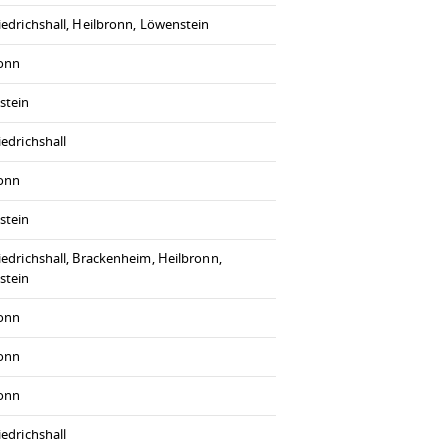
iedrichshall, Heilbronn, Löwenstein
ronn
stein
iedrichshall
ronn
stein
iedrichshall, Brackenheim, Heilbronn,
stein
ronn
ronn
ronn
iedrichshall