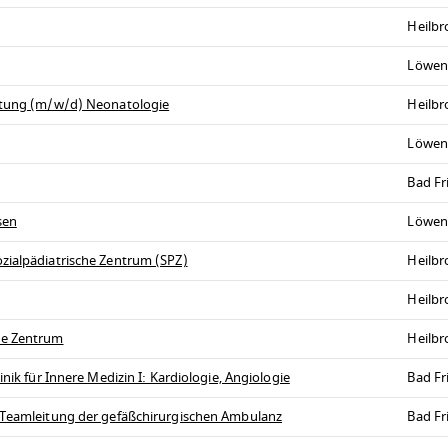
Heilb
Löwen
eitung (m/w/d) Neonatologie
Heilb
Löwen
Bad Fr
sen
Löwen
zialpädiatrische Zentrum (SPZ)
Heilb
Heilb
he Zentrum
Heilb
nik für Innere Medizin I: Kardiologie, Angiologie
Bad Fr
s Teamleitung der gefäßchirurgischen Ambulanz
Bad Fr