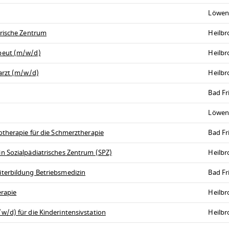
Löwen
trische Zentrum
Heilb
peut (m/w/d)
Heilb
arzt (m/w/d)
Heilb
Bad Fr
Löwen
otherapie für die Schmerztherapie
Bad Fr
n Sozialpädiatrisches Zentrum (SPZ)
Heilb
terbildung Betriebsmedizin
Bad Fr
erapie
Heilb
/d) für die Kinderintensivstation
Heilb