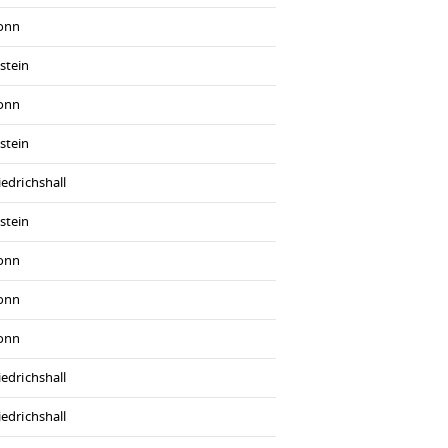
ronn
stein
ronn
stein
iedrichshall
stein
ronn
ronn
ronn
iedrichshall
iedrichshall