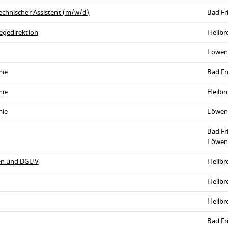
echnischer Assistent (m/w/d)
Bad Fr
egedirektion
Heilb
Löwen
mie
Bad Fr
mie
Heilb
mie
Löwen
Bad Fr
Löwen
ren und DGUV
Heilb
Heilb
Heilb
Bad Fr