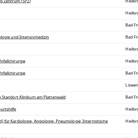
hes Zentrum (SPZ)
Heilb
Heilb
Bad Fr
ologie und Intensivmedizin
Bad Fr
Heilb
nfallchirurgie
Heilb
nfallchirurgie
Bad Fr
Löwen
en Standort Klinikum am Plattenwald
Bad Fr
urtshilfe
Heilb
 für Kardiologie, Angiologie, Pneumologie, Internistische
Heilb