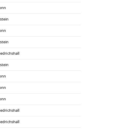
ronn
stein
ronn
stein
iedrichshall
stein
ronn
ronn
ronn
iedrichshall
iedrichshall