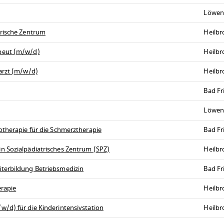
Löwen
trische Zentrum
Heilb
peut (m/w/d)
Heilb
arzt (m/w/d)
Heilb
Bad Fr
Löwen
otherapie für die Schmerztherapie
Bad Fr
n Sozialpädiatrisches Zentrum (SPZ)
Heilb
terbildung Betriebsmedizin
Bad Fr
erapie
Heilb
/d) für die Kinderintensivstation
Heilb