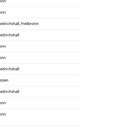
ronn
ronn
iedrichshall, Heilbronn
iedrichshall
ronn
ronn
iedrichshall
stein
iedrichshall
ronn
ronn