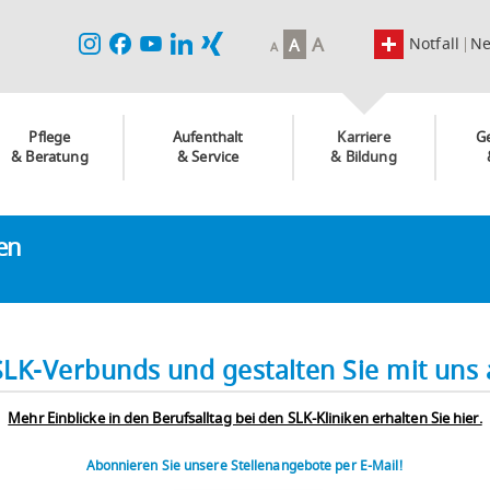
A
Notfall
N
A
A
Pflege
Aufenthalt
Karriere
G
& Beratung
& Service
& Bildung
ken
SLK-Verbunds und gestalten Sie mit uns a
Mehr Einblicke in den Berufsalltag bei den SLK-Kliniken erhalten Sie hier.
Abonnieren Sie unsere Stellenangebote per E-Mail!