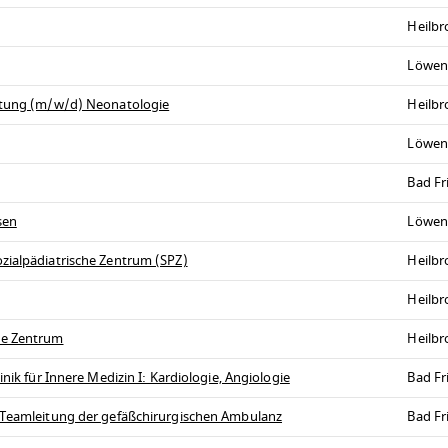
Heilb
Löwen
eitung (m/w/d) Neonatologie
Heilb
Löwen
Bad Fr
sen
Löwen
zialpädiatrische Zentrum (SPZ)
Heilb
Heilb
he Zentrum
Heilb
nik für Innere Medizin I: Kardiologie, Angiologie
Bad Fr
s Teamleitung der gefäßchirurgischen Ambulanz
Bad Fr