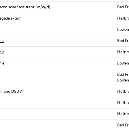
echnischer Assistent (m/w/d)
Bad Fr
egedirektion
Heilb
Löwen
mie
Bad Fr
mie
Heilb
mie
Löwen
Bad Fr
Löwen
ren und DGUV
Heilb
Heilb
Heilb
Bad Fr