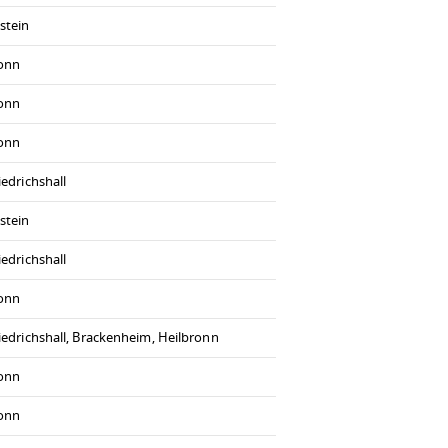
stein
ronn
ronn
ronn
iedrichshall
stein
iedrichshall
ronn
iedrichshall, Brackenheim, Heilbronn
ronn
ronn