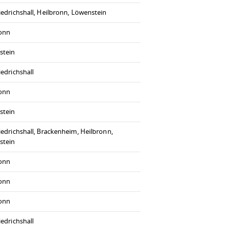
iedrichshall, Heilbronn, Löwenstein
ronn
stein
iedrichshall
ronn
stein
iedrichshall, Brackenheim, Heilbronn,
stein
ronn
ronn
ronn
iedrichshall